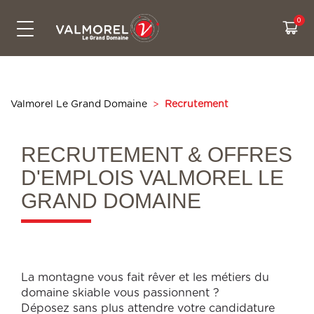
SKIPASSES & PRICES
CONTACT US
ACTIVITIES
LIVE INFO
SKI AREA
SUMMER
Bikepark
The Grand Domaine
All prices
Free activities
Webcams
Contact us
Snowtubing
Access
Cashback
Experiences
Weather
Eco-friendly travel to Valmorel
Valmorel Le Grand Domaine
>
Recrutement
Hiking
Security on the slopes
Sales & pick up points
Our ski itiniraries
Slopes map
Who are we ?
Summer sales point
CSR Commitments
Road conditions
RECRUTEMENT & OFFRES
D'EMPLOIS VALMOREL LE
Real time waiting
GRAND DOMAINE
La montagne vous fait rêver et les métiers du
domaine skiable vous passionnent ?
Déposez sans plus attendre votre candidature