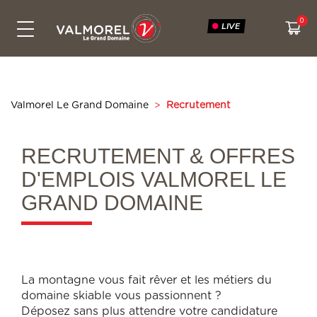
LIVE
FORFAITS & TARIFS
DOMAINE SKIABLE
INFOS LIVE
ACTIVITÉS
CONTACT
ÉTÉ
Bikepark
Le Grand Domaine
Tous les tarifs
Activités gratuites
Webcams
Contactez-nous
Snowtubing
Accès
Cashback
Expériences
Météo
Voyagez vert
Valmorel Le Grand Domaine
>
Recrutement
Randonnées
Sécurité sur les pistes
Points de vente hiver
Itinéraires à skis
Plan des pistes
Qui sommes-nous ?
Points de vente été
Engagements RSE
État des routes
RECRUTEMENT & OFFRES
D'EMPLOIS VALMOREL LE
Attente temps réel
GRAND DOMAINE
La montagne vous fait rêver et les métiers du
domaine skiable vous passionnent ?
Déposez sans plus attendre votre candidature