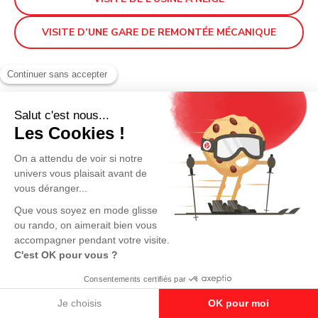
VISITE D’UNE GARE DE REMONTÉE MÉCANIQUE
Passion Damage
À partir de 8 ans.
Participez au tirage au sort pour tenter de
remporter, chaque semaine, une balade en
dameuse d’une durée de 30 min sur le Domaine
Skiable de Valmorel.
Seuls les gagnants du tirage au sort seront
contactés !
Jour de l’activité :