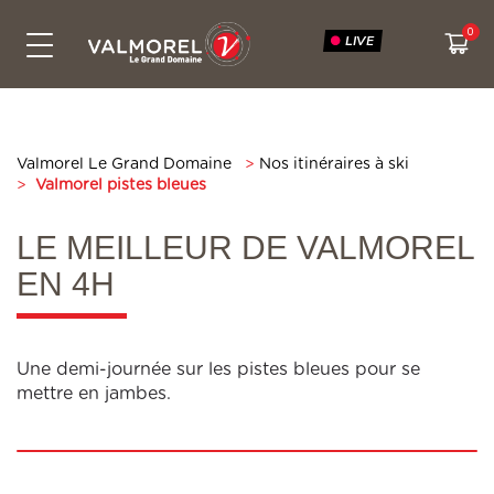
LIVE
FORFAITS & TARIFS
DOMAINE SKIABLE
INFOS LIVE
ACTIVITÉS
CONTACT
ÉTÉ
Bikepark
Le Grand Domaine
Tous les tarifs
Activités gratuites
Webcams
Contactez-nous
Snowtubing
Accès
Cashback
Expériences
Météo
Voyagez vert
Valmorel Le Grand Domaine
>
Nos itinéraires à ski
>
Valmorel pistes bleues
Randonnées
Sécurité sur les pistes
Points de vente hiver
Itinéraires à skis
Plan des pistes
Qui sommes-nous ?
Points de vente été
Engagements RSE
État des routes
LE MEILLEUR DE VALMOREL
EN 4H
Attente temps réel
Une demi-journée sur les pistes bleues pour se
mettre en jambes.